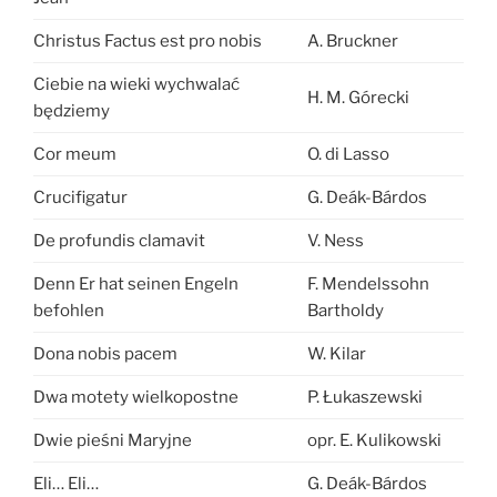
Christus Factus est pro nobis
A. Bruckner
Ciebie na wieki wychwalać
H. M. Górecki
będziemy
Cor meum
O. di Lasso
Crucifigatur
G. Deák-Bárdos
De profundis clamavit
V. Ness
Denn Er hat seinen Engeln
F. Mendelssohn
befohlen
Bartholdy
Dona nobis pacem
W. Kilar
Dwa motety wielkopostne
P. Łukaszewski
Dwie pieśni Maryjne
opr. E. Kulikowski
Eli… Eli…
G. Deák-Bárdos