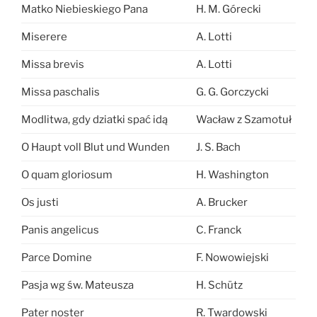
Matko Niebieskiego Pana
H. M. Górecki
Miserere
A. Lotti
Missa brevis
A. Lotti
Missa paschalis
G. G. Gorczycki
Modlitwa, gdy dziatki spać idą
Wacław z Szamotuł
O Haupt voll Blut und Wunden
J. S. Bach
O quam gloriosum
H. Washington
Os justi
A. Brucker
Panis angelicus
C. Franck
Parce Domine
F. Nowowiejski
Pasja wg św. Mateusza
H. Schütz
Pater noster
R. Twardowski