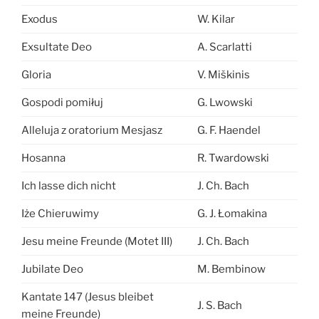
Exodus
W. Kilar
Exsultate Deo
A. Scarlatti
Gloria
V. Miškinis
Gospodi pomiłuj
G. Lwowski
Alleluja z oratorium Mesjasz
G. F. Haendel
Hosanna
R. Twardowski
Ich lasse dich nicht
J. Ch. Bach
Iże Chieruwimy
G. J. Łomakina
Jesu meine Freunde (Motet III)
J. Ch. Bach
Jubilate Deo
M. Bembinow
Kantate 147 (Jesus bleibet
J. S. Bach
meine Freunde)