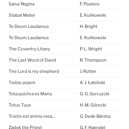
Salve Regina
F. Poulenc
Stabat Mater
E. Kulikowski
Te Deum Laudamus
H. Bright
Te Deum Laudamus
E. Kulikowski
The Coventry Litany
P. L. Wright
The Last Word of David
R. Thompson
The Lord is my shepherd
J. Rutter
Tiebie pojem
A. J. Łabiński
Tota pulchra es Maria
G. G. Gorczycki
Totus Tuus
H. M. Górecki
Tristis est anima mea…
G. Deák-Bárdos
Zadok the Priest
G. F. Haendel