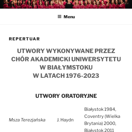
Przejdź
CHÓR AKADEMICKI
Informacje o chórze i nadchodzących wydarzeniach
do
UNIWERSYTETU W
Menu
treści
BIAŁYMSTOKU
REPERTUAR
UTWORY WYKONYWANE PRZEZ
CHÓR AKADEMICKI UNIWERSYTETU
W BIAŁYMSTOKU
W LATACH 1976-2023
UTWORY ORATORYJNE
Białystok 1984,
Coventry (Wielka
Msza Terezjańska
J. Haydn
Brytania) 2000,
Białystok 2011