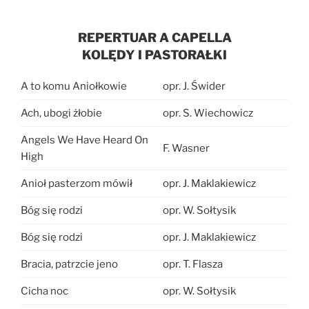
REPERTUAR A CAPELLA
KOLĘDY I PASTORAŁKI
A to komu Aniołkowie
opr. J. Świder
Ach, ubogi żłobie
opr. S. Wiechowicz
Angels We Have Heard On
F. Wasner
High
Anioł pasterzom mówił
opr. J. Maklakiewicz
Bóg się rodzi
opr. W. Sołtysik
Bóg się rodzi
opr. J. Maklakiewicz
Bracia, patrzcie jeno
opr. T. Flasza
Cicha noc
opr. W. Sołtysik