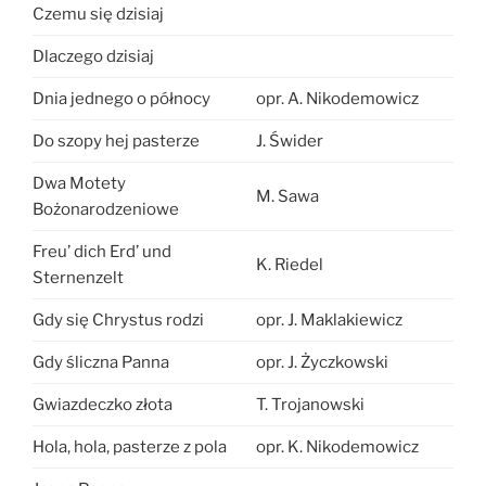
Czemu się dzisiaj
Dlaczego dzisiaj
Dnia jednego o północy
opr. A. Nikodemowicz
Do szopy hej pasterze
J. Świder
Dwa Motety
M. Sawa
Bożonarodzeniowe
Freu’ dich Erd’ und
K. Riedel
Sternenzelt
Gdy się Chrystus rodzi
opr. J. Maklakiewicz
Gdy śliczna Panna
opr. J. Życzkowski
Gwiazdeczko złota
T. Trojanowski
Hola, hola, pasterze z pola
opr. K. Nikodemowicz