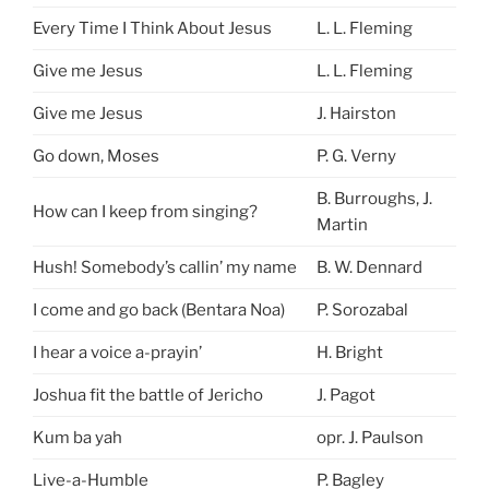
Every Time I Think About Jesus
L. L. Fleming
Give me Jesus
L. L. Fleming
Give me Jesus
J. Hairston
Go down, Moses
P. G. Verny
B. Burroughs, J.
How can I keep from singing?
Martin
Hush! Somebody’s callin’ my name
B. W. Dennard
I come and go back (Bentara Noa)
P. Sorozabal
I hear a voice a-prayin’
H. Bright
Joshua fit the battle of Jericho
J. Pagot
Kum ba yah
opr. J. Paulson
Live-a-Humble
P. Bagley