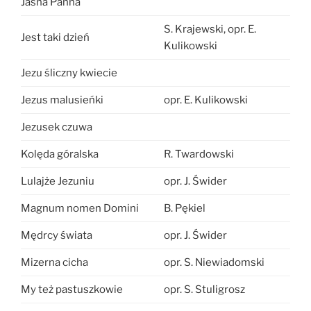
Jasna Panna
S. Krajewski, opr. E.
Jest taki dzień
Kulikowski
Jezu śliczny kwiecie
Jezus malusieńki
opr. E. Kulikowski
Jezusek czuwa
Kolęda góralska
R. Twardowski
Lulajże Jezuniu
opr. J. Świder
Magnum nomen Domini
B. Pękiel
Mędrcy świata
opr. J. Świder
Mizerna cicha
opr. S. Niewiadomski
My też pastuszkowie
opr. S. Stuligrosz