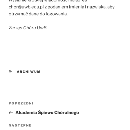
wysłanie krótkiej wiadomości na adres
chor@uwb.edu.pl z podaniem imienia i nazwiska, aby
otrzymać dane do logowania.
Zarząd Chóru UwB
KATEGORIE
ARCHIWUM
Nawigacja
Poprzedni
POPRZEDNI
wpisu
wpis
Akademia Śpiewu Chóralnego
Następny
NASTĘPNE