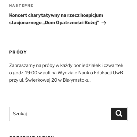
Następny
NASTĘPNE
wpis
Koncert charytatywny na rzecz hospicjum
stacjonarnego „Dom Opatrzności Bożej”
PRÓBY
Zapraszamy na próby w każdy poniedziałek i czwartek
o godz. 19:00 w auli na Wydziale Nauk o Edukacji UwB
przy ul. Świerkowej 20 w Białymstoku.
Szukaj:
Szukaj