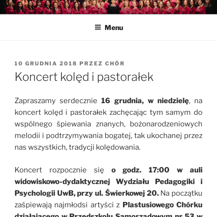
Przejdź
CHÓR AKADEMICKI
Informacje o chórze i nadchodzących wydarzeniach
do
UNIWERSYTETU W
Menu
treści
BIAŁYMSTOKU
OPUBLIKOWANE
10 GRUDNIA 2018
PRZEZ
CHÓR
W
Koncert kolęd i pastorałek
Zapraszamy serdecznie
16 grudnia, w niedzielę
, na
koncert kolęd i pastorałek zachęcając tym samym do
wspólnego śpiewania znanych, bożonarodzeniowych
melodii i podtrzymywania bogatej, tak ukochanej przez
nas wszystkich, tradycji kolędowania.
Koncert rozpocznie się
o godz. 17:00 w auli
widowiskowo-dydaktycznej Wydziału Pedagogiki i
Psychologii UwB, przy ul. Świerkowej 20.
Na początku
zaśpiewają najmłodsi artyści z
Plastusiowego Chórku
działającego w Przedszkolu Samorządowym nr 53 w