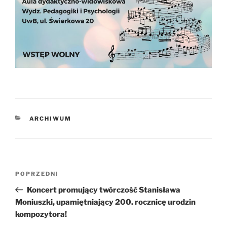
KATEGORIE
ARCHIWUM
Nawigacja
Poprzedni
POPRZEDNI
wpisu
wpis
Koncert promujący twórczość Stanisława
Moniuszki, upamiętniający 200. rocznicę urodzin
kompozytora!